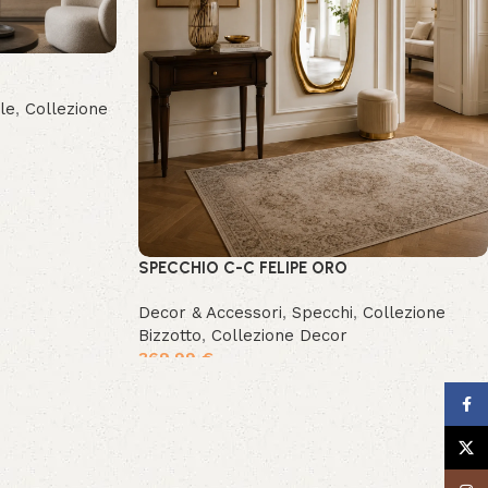
le
,
Collezione
SPECCHIO C-C FELIPE ORO
Decor & Accessori
,
Specchi
,
Collezione
Bizzotto
,
Collezione Decor
369.99
€
Face
X