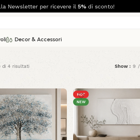
alla Newsletter per ricevere il
5%
di sconto!
oli
Decor & Accessori
 di 4 risultati
Show
9
HOT
NEW