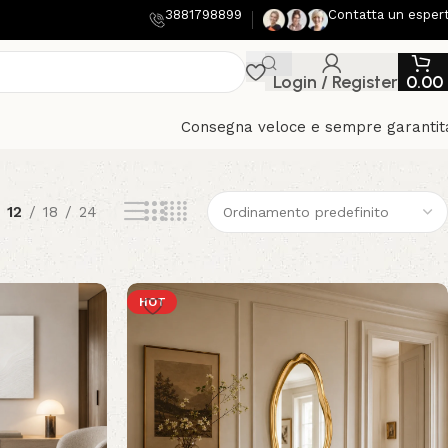
3881798899
Contatta un esper
Login / Register
0.00
Consegna veloce e sempre garantit
12
18
24
HOT