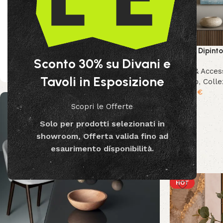
Colore
Quadro Dipinto
Sconto 30% su Divani e
Oro
2
Decor & Acces
Tavoli in Esposizione
Bizzotto
,
Colle
189.99
€
Scopri le Offerte
Solo per prodotti selezionati in
showroom, Offerta valida fino ad
esaurimento disponibilità.
HOT