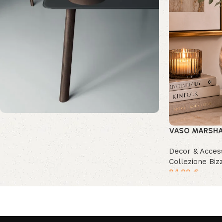
VASO MARSHA
Comfort e stile per il tuo
salotto
Decor & Acces
Collezione Biz
Sconto 10%
84.99
€
Acquista ora