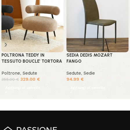
POLTRONA TEDDY IN
SEDIA DEDIS MOZART
TESSUTO BOUCLE’ TORTORA
FANGO
Poltrone
,
Sedute
Sedute
,
Sedie
329.00
€
94.99
€
359.00
€
Aggiungi al carrello
Aggiungi al carrello