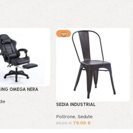
-11%
MING OMEGA NERA
die
SEDIA INDUSTRIAL
Poltrone
,
Sedute
79.00
€
89.00
€