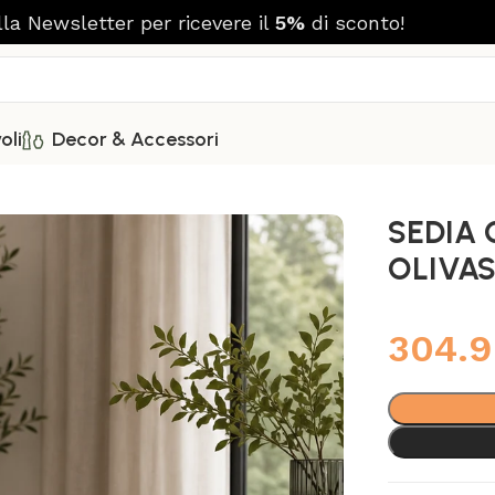
alla Newsletter per ricevere il
5%
di sconto!
oli
Decor & Accessori
TRO
SEDIA 
OLIVA
304.