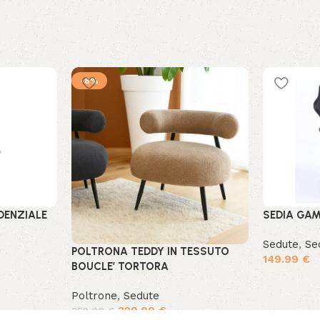
-8%
DENZIALE
SEDIA GA
Sedute
,
Se
POLTRONA TEDDY IN TESSUTO
149.99
€
BOUCLE’ TORTORA
Poltrone
,
Sedute
329.00
€
359.00
€