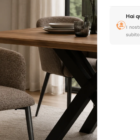
Hai 
I nost
subito