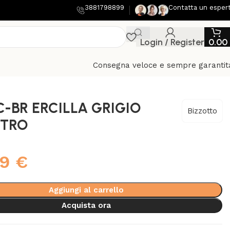
3881798899
Contatta un esper
Login / Register
0.00
Consegna veloce e sempre garantit
C-BR ERCILLA GRIGIO
Bizzotto
STRO
99
€
Aggiungi al carrello
Acquista ora