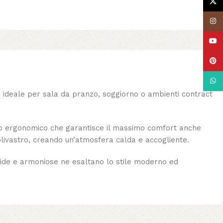
X
Insta
YouT
Pinte
What
ideale per sala da pranzo, soggiorno o ambienti contract
gno ergonomico che garantisce il massimo comfort anche
o olivastro, creando un’atmosfera calda e accogliente.
rbide e armoniose ne esaltano lo stile moderno ed