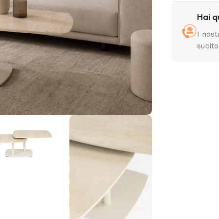
Hai 
I nost
subito