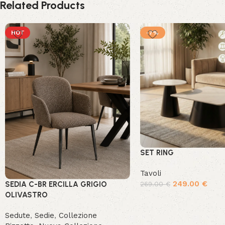
Related Products
HOT
-7%
SET RING
Tavoli
249.00
€
SEDIA C-BR ERCILLA GRIGIO
269.00
€
OLIVASTRO
Sedute
,
Sedie
,
Collezione