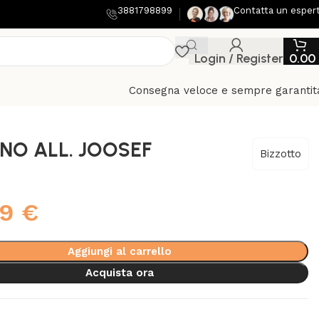
3881798899
Contatta un esper
Login / Register
0.00
Consegna veloce e sempre garantit
NO ALL. JOOSEF
Bizzotto
99
€
Aggiungi al carrello
Acquista ora