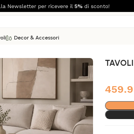
alla Newsletter per ricevere il
5%
di sconto!
oli
Decor & Accessori
TAVOLI
459.