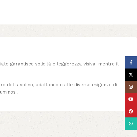
Face
ato garantisce solidità e leggerezza visiva, mentre il
X
ro del tavolino, adattandolo alle diverse esigenze di
Insta
luminosi.
YouT
Pinte
What