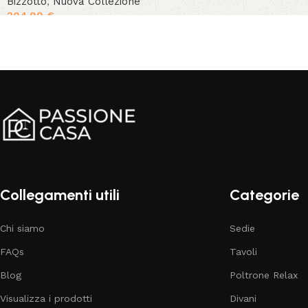
Bizzotto
,
Nuova Collezione
304.99
€
Collegamenti utili
Categorie
Chi siamo
Sedie
FAQs
Tavoli
Blog
Poltrone Relax
Visualizza i prodotti
Divani