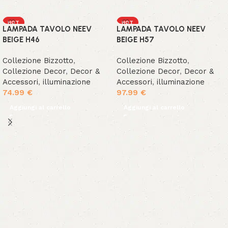
HOT
HOT
LAMPADA TAVOLO NEEV
LAMPADA TAVOLO NEEV
NEW
NEW
BEIGE H46
BEIGE H57
Collezione Bizzotto
,
Collezione Bizzotto
,
Collezione Decor
,
Decor &
Collezione Decor
,
Decor &
Accessori
,
illuminazione
Accessori
,
illuminazione
74.99
€
97.99
€
Aggiungi al carrello
Aggiungi al carrello