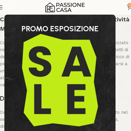
0
Capodarte: Arredamento, Design e Creatività
PROMO ESPOSIZIONE
Made in Italy
Collaboriamo con Capodarte, marchio italiano specializzato
nella creazione di complementi d’arredo, mobili e oggetti di
design che trasformano ogni ambiente in uno spazio ricco di
personalità e stile. Scegliere Capodarte significa affidarsi a
un brand che interpreta le tendenze contemporanee
attraverso collezioni originali, eleganti e capaci di
valorizzare ogni contesto abitativo.
Design Italiano e Ricerca Stilistica
Da anni Capodarte rappresenta un punto di riferimento nel
settore dell’arredamento e della decorazione d’interni,
distinguendosi per la capacità di coniugare estetica,