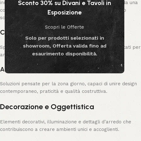
Sconto 30% su Divani e Tavoli in
innovazione e funzionalità. Le sue collezioni nascono da una
continua ricerca di materiali, forme e finiture, offrendo
Esposizione
soluzioni versatili per ambienti moderni e raffinati.
Scopri le Offerte
Complementi d’Arredo
Solo per prodotti selezionati in
showroom, Offerta valida fino ad
Specchi, consolle, tavolini, librerie e accessori progettati per
esaurimento disponibilità.
arricchire ogni spazio con carattere ed eleganza.
Arredo Living
Soluzioni pensate per la zona giorno, capaci di unire design
contemporaneo, praticità e qualità costruttiva.
Decorazione e Oggettistica
Elementi decorativi, illuminazione e dettagli d’arredo che
contribuiscono a creare ambienti unici e accoglienti.