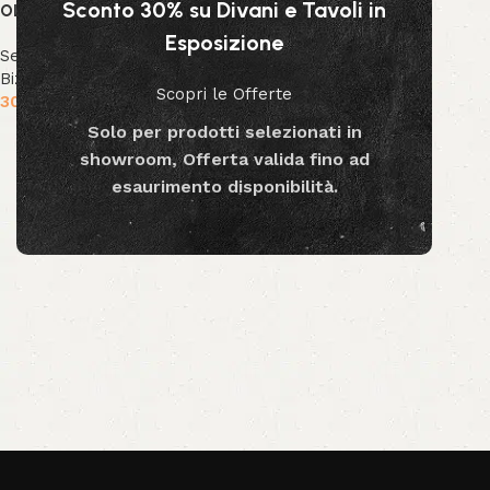
Sconto 30% su Divani e Tavoli in
OLIVASTRO
Esposizione
Sedute
,
Sedie
,
Collezione
Bizzotto
,
Nuova Collezione
Scopri le Offerte
304.99
€
Solo per prodotti selezionati in
Aggiungi al carrello
showroom, Offerta valida fino ad
esaurimento disponibilità.