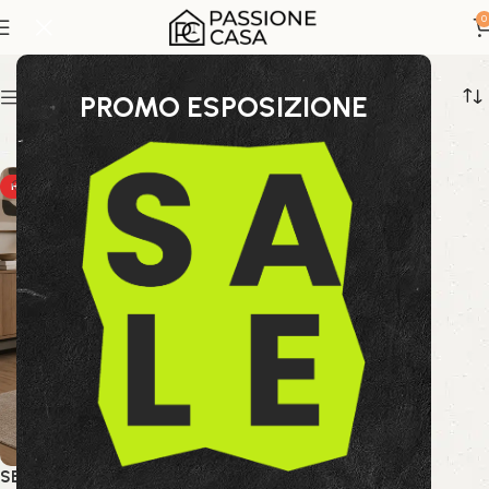
Comfort Design
0
Show sidebar
PROMO ESPOSIZIONE
HOT
SEDIA C-BR ERCILLA GRIGIO