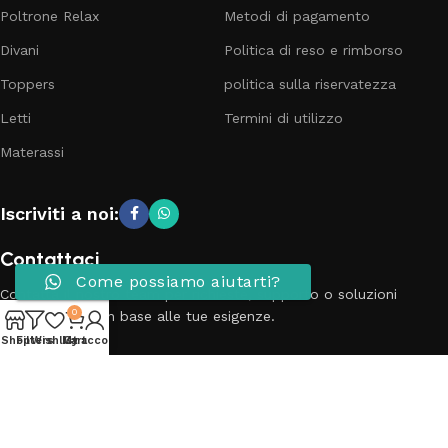
Poltrone Relax
Metodi di pagamento
Divani
Politica di reso e rimborso
Toppers
politica sulla riservatezza
Letti
Termini di utilizzo
Materassi
Iscriviti a noi:
Contattaci
Come possiamo aiutarti?
Contatta il nostro team per richieste, supporto o soluzioni
0
personalizzate in base alle tue esigenze.
Shop
Filters
Wishlist
My account
Cart
Telefono: 3881798899
Email: info@passionecasa25.it
Indirizzo: Via Trento 20 Capriano del colle