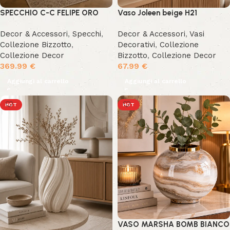
SPECCHIO C-C FELIPE ORO
Vaso Joleen beige H21
Decor & Accessori
,
Specchi
,
Decor & Accessori
,
Vasi
Collezione Bizzotto
,
Decorativi
,
Collezione
Collezione Decor
Bizzotto
,
Collezione Decor
369.99
€
67.99
€
Aggiungi al carrello
Aggiungi al carrello
HOT
HOT
VASO MARSHA BOMB BIANCO