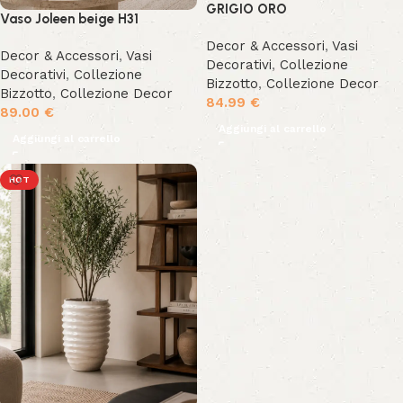
GRIGIO ORO
Vaso Joleen beige H31
Decor & Accessori
,
Vasi
Decor & Accessori
,
Vasi
Decorativi
,
Collezione
Decorativi
,
Collezione
Bizzotto
,
Collezione Decor
Bizzotto
,
Collezione Decor
84.99
€
89.00
€
Aggiungi al carrello
Aggiungi al carrello
HOT