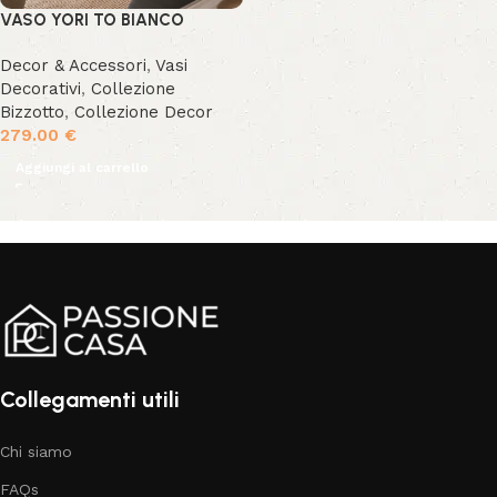
VASO YORI TO BIANCO
Decor & Accessori
,
Vasi
Decorativi
,
Collezione
Bizzotto
,
Collezione Decor
279.00
€
Aggiungi al carrello
Collegamenti utili
Chi siamo
FAQs