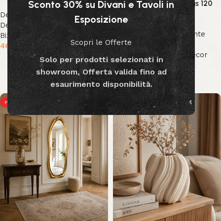
Sconto 30% su Divani e Tavoli in
Pianta Gynerium Pampas 120
cm
Decor & Accessori
,
Vasi
Esposizione
Decorativi
,
Collezione
Decor & Accessori
,
Piante
Bizzotto
,
Collezione Decor
Scopri le Offerte
Decorative
,
Collezione
469.99
€
Bizzotto
,
Collezione Decor
Solo per prodotti selezionati in
Aggiungi al carrello
94.99
€
showroom, Offerta valida fino ad
Aggiungi al carrello
esaurimento disponibilità.
HOT
HOT