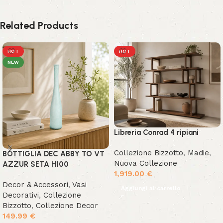
Related Products
HOT
HOT
NEW
Libreria Conrad 4 ripiani
Collezione Bizzotto
,
Madie
,
BOTTIGLIA DEC ABBY TO VT
Nuova Collezione
AZZUR SETA H100
1,919.00
€
Decor & Accessori
,
Vasi
Aggiungi al carrello
Decorativi
,
Collezione
Bizzotto
,
Collezione Decor
149.99
€